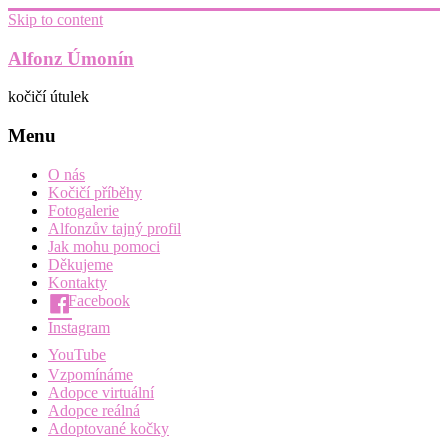
Skip to content
Alfonz Úmonín
kočičí útulek
Menu
O nás
Kočičí příběhy
Fotogalerie
Alfonzův tajný profil
Jak mohu pomoci
Děkujeme
Kontakty
Facebook
Instagram
YouTube
Vzpomínáme
Adopce virtuální
Adopce reálná
Adoptované kočky