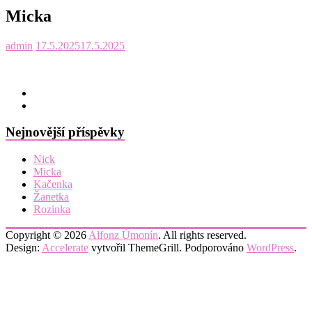
Micka
admin
17.5.2025
17.5.2025
Nejnovější příspěvky
Nick
Micka
Kačenka
Žanetka
Rozinka
Copyright © 2026
Alfonz Úmonín
. All rights reserved.
Design:
Accelerate
vytvořil ThemeGrill. Podporováno
WordPress
.