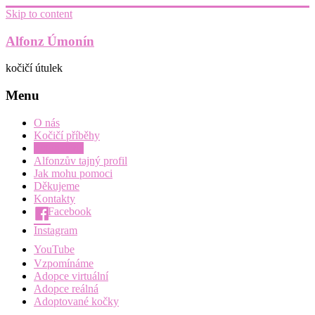
Skip to content
Alfonz Úmonín
kočičí útulek
Menu
O nás
Kočičí příběhy
Fotogalerie
Alfonzův tajný profil
Jak mohu pomoci
Děkujeme
Kontakty
Facebook
Instagram
YouTube
Vzpomínáme
Adopce virtuální
Adopce reálná
Adoptované kočky