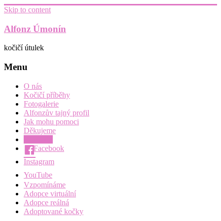
Skip to content
Alfonz Úmonín
kočičí útulek
Menu
O nás
Kočičí příběhy
Fotogalerie
Alfonzův tajný profil
Jak mohu pomoci
Děkujeme
Kontakty
Facebook
Instagram
YouTube
Vzpomínáme
Adopce virtuální
Adopce reálná
Adoptované kočky