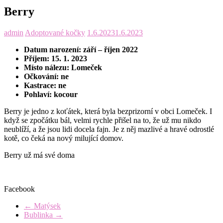
Berry
admin
Adoptované kočky
1.6.2023
1.6.2023
Datum narození: září – říjen 2022
Příjem: 15. 1. 2023
Místo nálezu: Lomeček
Očkování: ne
Kastrace: ne
Pohlaví: kocour
Berry je jedno z koťátek, která byla bezprizorní v obci Lomeček. I
když se zpočátku bál, velmi rychle přišel na to, že už mu nikdo
neublíží, a že jsou lidi docela fajn. Je z něj mazlivé a hravé odrostlé
kotě, co čeká na nový milující domov.
Berry už má své doma
Facebook
←
Matýsek
Bublinka
→