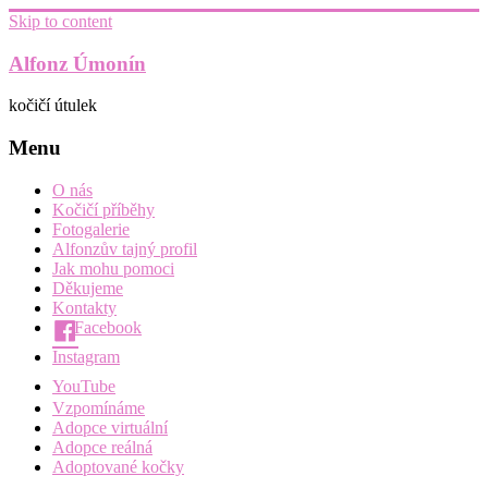
Skip to content
Alfonz Úmonín
kočičí útulek
Menu
O nás
Kočičí příběhy
Fotogalerie
Alfonzův tajný profil
Jak mohu pomoci
Děkujeme
Kontakty
Facebook
Instagram
YouTube
Vzpomínáme
Adopce virtuální
Adopce reálná
Adoptované kočky