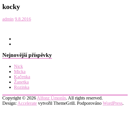
kocky
admin
9.8.2016
Nejnovější příspěvky
Nick
Micka
Kačenka
Žanetka
Rozinka
Copyright © 2026
Alfonz Úmonín
. All rights reserved.
Design:
Accelerate
vytvořil ThemeGrill. Podporováno
WordPress
.