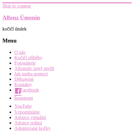
Skip to content
Alfonz Úmonín
kočičí útulek
Menu
O nás
Kočičí příběhy
Fotogalerie
Alfonzův tajný profil
Jak mohu pomoci
Děkujeme
Kontakty
Facebook
Instagram
YouTube
Vzpomínáme
Adopce virtuální
Adopce reálná
Adoptované kočky