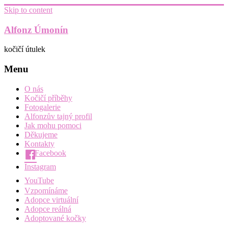
Skip to content
Alfonz Úmonín
kočičí útulek
Menu
O nás
Kočičí příběhy
Fotogalerie
Alfonzův tajný profil
Jak mohu pomoci
Děkujeme
Kontakty
Facebook
Instagram
YouTube
Vzpomínáme
Adopce virtuální
Adopce reálná
Adoptované kočky