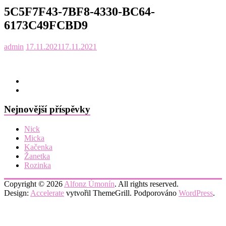
5C5F7F43-7BF8-4330-BC64-
6173C49FCBD9
admin
17.11.2021
17.11.2021
Nejnovější příspěvky
Nick
Micka
Kačenka
Žanetka
Rozinka
Copyright © 2026
Alfonz Úmonín
. All rights reserved.
Design:
Accelerate
vytvořil ThemeGrill. Podporováno
WordPress
.