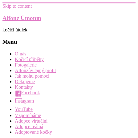
Skip to content
Alfonz Úmonín
kočičí útulek
Menu
O nás
Kočičí příběhy
Fotogalerie
Alfonzův tajný profil
Jak mohu pomoci
Děkujeme
Kontakty
Facebook
Instagram
YouTube
Vzpomínáme
Adopce virtuální
Adopce reálná
Adoptované kočky