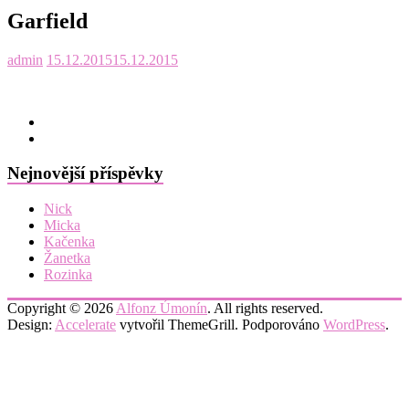
Garfield
admin
15.12.2015
15.12.2015
Nejnovější příspěvky
Nick
Micka
Kačenka
Žanetka
Rozinka
Copyright © 2026
Alfonz Úmonín
. All rights reserved.
Design:
Accelerate
vytvořil ThemeGrill. Podporováno
WordPress
.