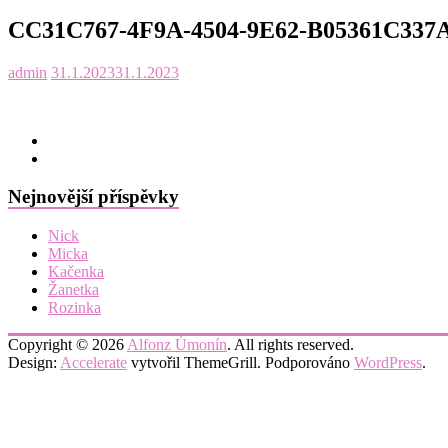
CC31C767-4F9A-4504-9E62-B05361C337
admin
31.1.2023
31.1.2023
Nejnovější příspěvky
Nick
Micka
Kačenka
Žanetka
Rozinka
Copyright © 2026
Alfonz Úmonín
. All rights reserved.
Design:
Accelerate
vytvořil ThemeGrill. Podporováno
WordPress
.