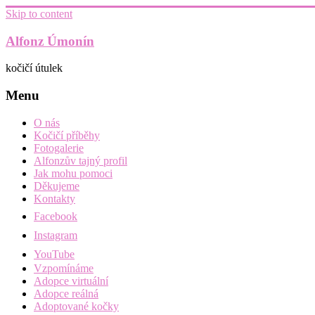
Skip to content
Alfonz Úmonín
kočičí útulek
Menu
O nás
Kočičí příběhy
Fotogalerie
Alfonzův tajný profil
Jak mohu pomoci
Děkujeme
Kontakty
Facebook
Instagram
YouTube
Vzpomínáme
Adopce virtuální
Adopce reálná
Adoptované kočky