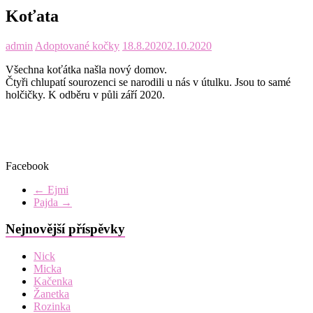
Koťata
admin
Adoptované kočky
18.8.2020
2.10.2020
Všechna koťátka našla nový domov.
Čtyři chlupatí sourozenci se narodili u nás v útulku. Jsou to samé
holčičky. K odběru v půli září 2020.
Facebook
←
Ejmi
Pajda
→
Nejnovější příspěvky
Nick
Micka
Kačenka
Žanetka
Rozinka