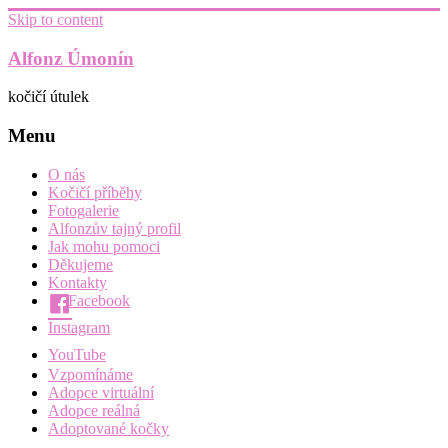
Skip to content
Alfonz Úmonín
kočičí útulek
Menu
O nás
Kočičí příběhy
Fotogalerie
Alfonzův tajný profil
Jak mohu pomoci
Děkujeme
Kontakty
Facebook
Instagram
YouTube
Vzpomínáme
Adopce virtuální
Adopce reálná
Adoptované kočky