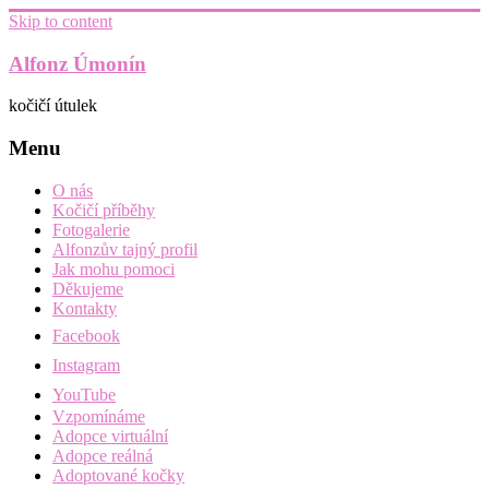
Skip to content
Alfonz Úmonín
kočičí útulek
Menu
O nás
Kočičí příběhy
Fotogalerie
Alfonzův tajný profil
Jak mohu pomoci
Děkujeme
Kontakty
Facebook
Instagram
YouTube
Vzpomínáme
Adopce virtuální
Adopce reálná
Adoptované kočky