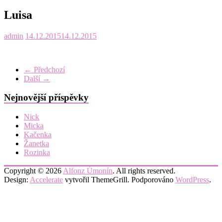
Luisa
admin
14.12.2015
14.12.2015
← Předchozí
Další →
Nejnovější příspěvky
Nick
Micka
Kačenka
Žanetka
Rozinka
Copyright © 2026
Alfonz Úmonín
. All rights reserved.
Design:
Accelerate
vytvořil ThemeGrill. Podporováno
WordPress
.