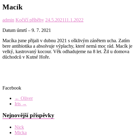
Macík
admin
Kočičí příběhy
24.5.2021
11.1.2022
Datum úmrtí – 9. 7. 2021
Macíka jsme přijali v dubnu 2021 s ošklivým zánětem ucha. Zatím
bere antibiotika a absolvuje výplachy, které nemá moc rád. Macík je
velký, kastrovaný kocour. Věk odhadujeme na 8 let. Žil u domova
důchodců v Kutné Hoře.
Facebook
←
Oliver
Iris
→
Nejnovější příspěvky
Nick
Micka