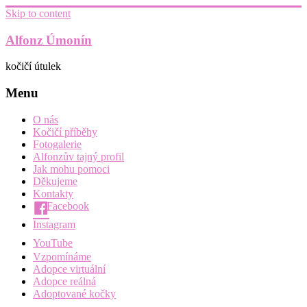
Skip to content
Alfonz Úmonín
kočičí útulek
Menu
O nás
Kočičí příběhy
Fotogalerie
Alfonzův tajný profil
Jak mohu pomoci
Děkujeme
Kontakty
Facebook
Instagram
YouTube
Vzpomínáme
Adopce virtuální
Adopce reálná
Adoptované kočky