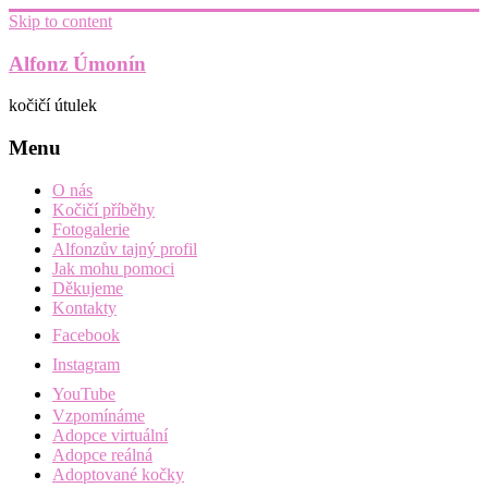
Skip to content
Alfonz Úmonín
kočičí útulek
Menu
O nás
Kočičí příběhy
Fotogalerie
Alfonzův tajný profil
Jak mohu pomoci
Děkujeme
Kontakty
Facebook
Instagram
YouTube
Vzpomínáme
Adopce virtuální
Adopce reálná
Adoptované kočky