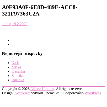
A0F93A0F-6E8D-489E-ACC8-
321F97363C2A
admin
19.2.2020
Nejnovější příspěvky
Nick
Micka
Kačenka
Žanetka
Rozinka
Copyright © 2026
Alfonz Úmonín
. All rights reserved.
Design:
Accelerate
vytvořil ThemeGrill. Podporováno
WordPress
.