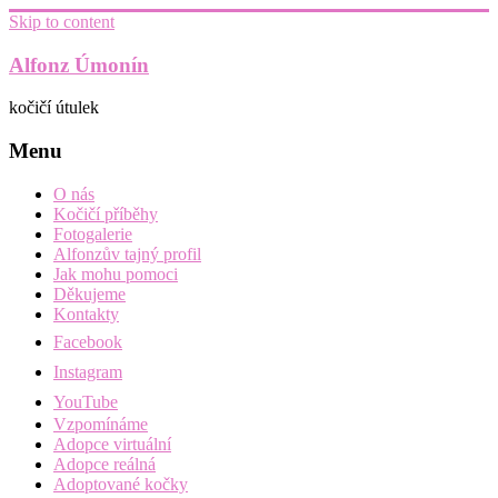
Skip to content
Alfonz Úmonín
kočičí útulek
Menu
O nás
Kočičí příběhy
Fotogalerie
Alfonzův tajný profil
Jak mohu pomoci
Děkujeme
Kontakty
Facebook
Instagram
YouTube
Vzpomínáme
Adopce virtuální
Adopce reálná
Adoptované kočky