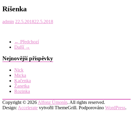
Ríšenka
admin
22.5.2018
22.5.2018
← Předchozí
Další →
Nejnovější příspěvky
Nick
Micka
Kačenka
Žanetka
Rozinka
Copyright © 2026
Alfonz Úmonín
. All rights reserved.
Design:
Accelerate
vytvořil ThemeGrill. Podporováno
WordPress
.