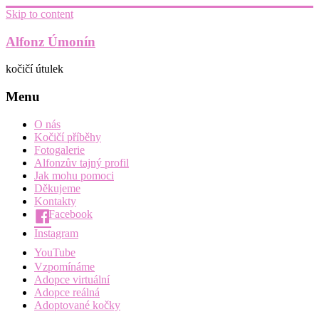
Skip to content
Alfonz Úmonín
kočičí útulek
Menu
O nás
Kočičí příběhy
Fotogalerie
Alfonzův tajný profil
Jak mohu pomoci
Děkujeme
Kontakty
Facebook
Instagram
YouTube
Vzpomínáme
Adopce virtuální
Adopce reálná
Adoptované kočky