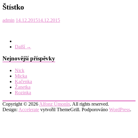
Štístko
admin
14.12.2015
14.12.2015
Další →
Nejnovější příspěvky
Nick
Micka
Kačenka
Žanetka
Rozinka
Copyright © 2026
Alfonz Úmonín
. All rights reserved.
Design:
Accelerate
vytvořil ThemeGrill. Podporováno
WordPress
.