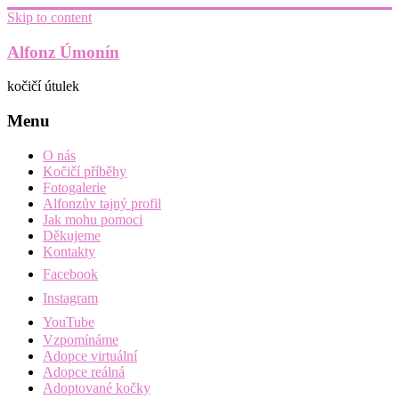
Skip to content
Alfonz Úmonín
kočičí útulek
Menu
O nás
Kočičí příběhy
Fotogalerie
Alfonzův tajný profil
Jak mohu pomoci
Děkujeme
Kontakty
Facebook
Instagram
YouTube
Vzpomínáme
Adopce virtuální
Adopce reálná
Adoptované kočky